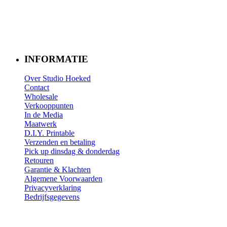
INFORMATIE
Over Studio Hoeked
Contact
W
holesale
​Verkooppunten​
In de Media
Maatwerk
D.I.Y. Printable
Verzenden en betaling
Pick up dinsdag & donderdag
Retouren
Garantie & Klachten
Algemene Voorwaarden
Privacyverklaring
Bedrijfsgegevens