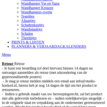
Wandhanger Yin en Yang
Wandhanger Kruizen
Wandhangers overig
Tegeltjes
Altaartjes
Schattenkastjes
Wandplankjes
Schalen
Theetipjes
PRINTS & LIJSTEN
PLANNERS & VERJAARDAGKALENDERS
Menu
Retour
Retour
- Je kunt een bestelling (of deel hiervan) binnen 14 dagen na
ontvangst aanmelden als retour (met uitzondering van de
gepersonaliseerde posters)
- Je mag je retour melden middels een email aan info@studio-
hoeked.nl, hierna heb je nog 14 dagen de tijd om het product te
retourneren.
- Indien u gebruik maakt van uw herroepingsrecht, zal het product
met alle geleverde toebehoren en – indien redelijkerwijze mogelijk –
in de originele staat en verpakking aan de ondernemer geretourneerd
worden. Mocht het product beschadigd of de verpakking meer