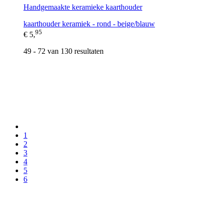
Handgemaakte keramieke kaarthouder
kaarthouder keramiek - rond - beige/blauw
95
€ 5,
49 - 72 van 130 resultaten
1
2
3
4
5
6