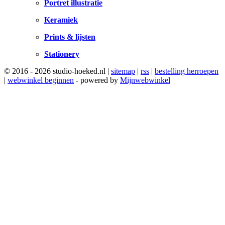
Portret illustratie
Keramiek
Prints & lijsten
Stationery
© 2016 - 2026 studio-hoeked.nl |
sitemap
|
rss
|
bestelling herroepen
|
webwinkel beginnen
- powered by
Mijnwebwinkel