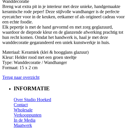
Wanddecoratie
Breng wat extra pit in je interieur met deze unieke, handgemaakte
keramische rode peper! Deze stijlvolle wandhanger is de perfecte
eyecatcher voor in de keuken, eetkamer of als origineel cadeau voor
een echte foodie.
Elk pepertje is met de hand gevormd en met zorg geglazuurd,
waardoor de dieprode kleur en de glanzende afwerking prachtig tot
hun recht komen. Omdat het handwerk is, haal je met deze
wanddecoratie gegarandeerd een uniek kunstwerkje in huis.
Materiaal: Keramiek (klei & hoogglans glazuur)
Kleur: Helder rood met een groen steeltje
Type: Wanddecoratie / Wandhanger
Formaat: 15 x 2 cm
Terug naar overzicht
INFORMATIE
Over Studio Hoeked
Contact
W
holesale
​Verkooppunten​
In de Media
Maatwerk