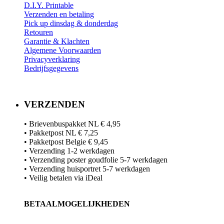
D.I.Y. Printable
Verzenden en betaling
Pick up dinsdag & donderdag
Retouren
Garantie & Klachten
Algemene Voorwaarden
Privacyverklaring
Bedrijfsgegevens
VERZENDEN
• Brievenbuspakket NL € 4,95
• Pakketpost NL € 7,25
• Pakketpost Belgie € 9,45
• Verzending 1-2 werkdagen
• Verzending poster goudfolie 5-7 werkdagen
• Verzending huisportret 5-7 werkdagen
• Veilig betalen via iDeal
BETAALMOGELIJKHEDEN