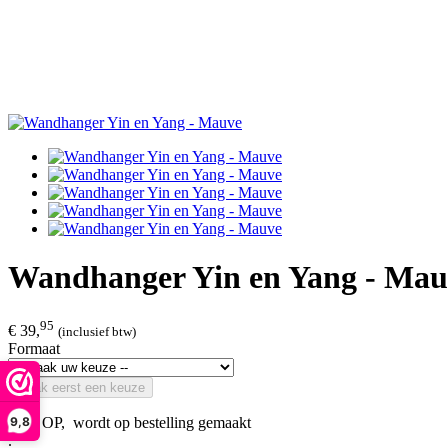
Wandhanger Yin en Yang - Mau
95
€ 39,
(inclusief btw)
Formaat
Maak eerst een keuze
9,8
LET OP, wordt op bestelling gemaakt
.